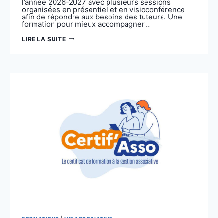
l’année 2026-2027 avec plusieurs sessions
organisées en présentiel et en visioconférence
afin de répondre aux besoins des tuteurs. Une
formation pour mieux accompagner…
FORMATION
LIRE LA SUITE
DES
ORGANISMES
D’ACCUEIL
2026-
2027
:
DÉCOUVREZ
LA
NOUVELLE
PROGRAMMATION
!