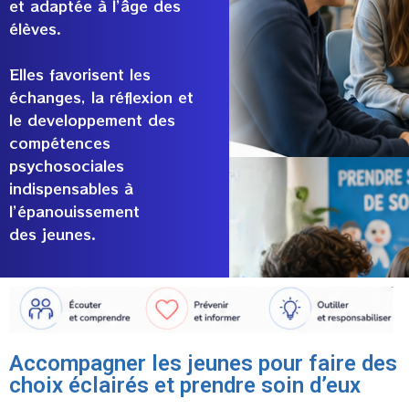
et adaptée à l’âge des
élèves.
Elles favorisent les
échanges, la réflexion et
le developpement des
compétences
psychosociales
indispensables à
l’épanouissement
des jeunes.
Accompagner les jeunes pour faire des
choix éclairés et prendre soin d’eux