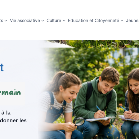
ts
Vie associative
Culture
Education et Citoyenneté
Jeune
t
 à la
 donner les